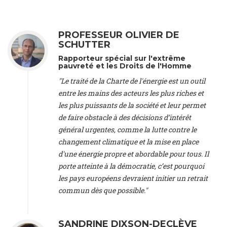
Treaty on Sustainable Investment for Climate Change
Mitigation and Adaptation (United States), Mr. Bernhard
Zlanabitnig MA, MAS, MSc -
Director of EU-Umweltbüro, Vice-
President
, Vice-President of EEB (Austria), Dr. Janis Brizga -
PROFESSEUR OLIVIER DE
Chair
, Green Liberty (Latvia), Prof. Ugo Bardi -
Professor of
SCHUTTER
Physical Chemistry
, Università di Firenze (Italy), Prof. Kevin P.
Rapporteur spécial sur l'extrême
Gallagher -
Professor of Global Development Policy/Director
,
pauvreté et les Droits de l'Homme
Global Development Policy Center, Boston University (United
"Le traité de la Charte de l'énergie est un outil
States), Mr. Christophe Murroccu -
Responsable
entre les mains des acteurs les plus riches et
Climat/Energie
, Mouvement Ecologique (Luxembourg), Mr.
Elgars Felcis -
Lecturer and Researcher
, University of Latvia
les plus puissants de la société et leur permet
(Latvia), Prof. Luis Mundaca -
Professor of Low-Carbon and
de faire obstacle à des décisions d’intérêt
Resource Efficient Economics and Policy
, Lund University
général urgentes, comme la lutte contre le
(Sweeden), Dr. Tadzio Mueller -
Climate Justice Strategist
,
changement climatique et la mise en place
Climate Justice Movement (Germany), Prof. James Galbraith -
d'une énergie propre et abordable pour tous. Il
Professor
, University of Texas at Austin (United States), Dr.
Jochen Ohnmacht (Luxembourg), Dr. Céline Guivarch -
porte atteinte à la démocratie, c’est pourquoi
Researcher
, CIRED (France), Dr. Jean Jouzel -
Climate
les pays européens devraient initier un retrait
scientist (emeritus)
, CESE (France), Mr. Peter Sweatman -
commun dès que possible."
CEO
, Climate Strategy (Spain), Prof. Christian Arnsperger -
Professor of Sustainability and Economic Anthropology
,
University of Lausanne (Switzerland), Prof. Marie Elodie Perga
SANDRINE DIXSON-DECLÈVE
-
Associate professor in environmental science
, University of