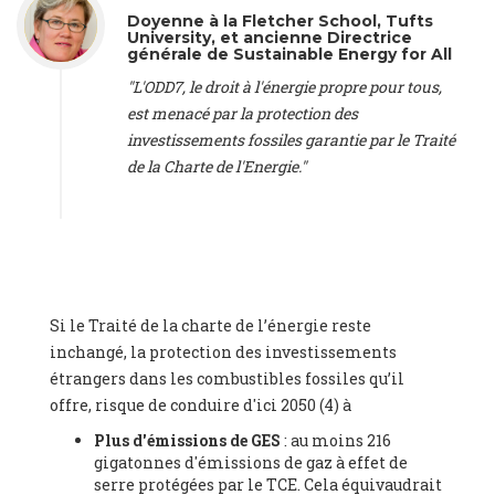
Doyenne à la Fletcher School, Tufts
Federation (EREF) (Belgium), Prof. Cécile Renouard -
University, et ancienne Directrice
Professor
, Centre Sèvres (Jesuit Faculty of Paris) Ecole des
générale de Sustainable Energy for All
Mines de Paris, ESSEC and Sciences Po. (France), Ms.
"L'ODD7, le droit à l'énergie propre pour tous,
Adélaïde Charlier -
Student, Human rights and climate
activist
, Youth for climate BELGIUM (Belgium), Mr. Roland
est menacé par la protection des
Moreau -
President
, Club of Rome - EU Chapter (Belgium), Ms.
investissements fossiles garantie par le Traité
Hindou Oumarou Ibrahim (France), Mr. Paco Segura Castro -
de la Charte de l'Energie."
Biologist and coordinator of Ecologistas en Acción
,
Ecologistas en Acción (Spain), Prof. Yayo Herrero López -
Researcher, consultant and professor
, Ecologistas en Acción
(Spain), Prof. Manuel Ruiz Pérez -
Professor (retired)
,
Universidad Autónoma de Madrid (Spain), Prof. Anabel Lopez -
Professor
, Autonomous University of Madrid (UAM) (Spain),
Dr. Joaquín Hortal -
Scientist researcher
, Spanish National
Si le Traité de la charte de l’énergie reste
Research Council (CSIC) (Spain), Ms. Cristina Escarmis Homs -
inchangé, la protection des investissements
Virologist (retired)
, Spanish National Research Council (CSIC)
(Spain), Prof. Óscar Carpintero -
Profesor de Economía
étrangers dans les combustibles fossiles qu’il
Aplicada
, University of Valladolid (Spain), Prof. Begoña Peco
offre, risque de conduire d'ici 2050 (4) à
Vázquez -
Profesora de universidad
, Autonomous University
Plus d'émissions de GES
: au moins 216
of Madrid (UAM) (Spain), Prof. Federico Demaria -
Professor of
gigatonnes d'émissions de gaz à effet de
ecological economy
, University of Barcelona (Spain), Prof.
serre protégées par le TCE. Cela équivaudrait
Emilio Santiago Muíño -
Doctor in Anthropology and eco-