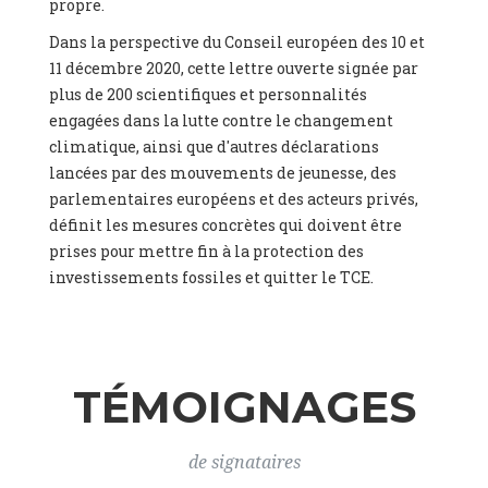
propre.
Canada Research Chair in Economy and Environment,
Assistant Professor
, Queen's University, Canada (Canada), Mr.
Dans la perspective du Conseil européen des 10 et
James Thornton -
CEO
, ClientEarth (), Prof. Gaël Giraud -
11 décembre 2020, cette lettre ouverte signée par
Director Environmental Justice Program, Georgetown
plus de 200 scientifiques et personnalités
University
, CNRS (France), Dr. Yamina Saheb (France), Dr.
engagées dans la lutte contre le changement
Mathias Kirchner -
Senior Scientist
, University of Natural
Resources and Life Sciences (Austria), Prof. Dr. Mathias Rotach
climatique, ainsi que d'autres déclarations
-
Professor of Atmospheric Dynamics
, University of Innsbruck
lancées par des mouvements de jeunesse, des
(Austria), Univ. Doz. Dr. Peter Weish -
Human-Ecologist,
parlementaires européens et des acteurs privés,
Lecturer in Environmental Ethics
, Forum Wissenschaft &
définit les mesures concrètes qui doivent être
Umwelt (Austria), Ms. Lara Leik -
Scientists4Future
prises pour mettre fin à la protection des
Coordinator
, Salzburg University (Austria), Prof. Dr. Helga
Kromp-Kolb -
University Professor
, University of Natural
investissements fossiles et quitter le TCE.
Resources and Life Sciences Vienna (BOKU) (Austria), Mr.
Charles Moore -
European Programme Lead
, Ember (United
Kingdom), Dr. Beate Antonich -
Researcher
, University of
Eastern Finland (Finland), Mr. Phil MacDonald -
COO
, Ember
(United Kingdom), Mr. Dietmar Mirkes -
Coordinator Climate
TÉMOIGNAGES
Alliance Luxembourg
, ASTM / CA Luxembourg (Luxembourg),
Ms. Johanna Sandahl -
President
, Swedish Society for Nature
Conservation (Sweeden), Mr. Martin Dietrich Brauch, LL.M. -
de signataires
International lawyer and economist
, Lead author of the