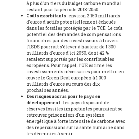
à plus d'un tiers du budget carbone mondial
social researcher. Professor of philosophy at the University of
restant pour la période 2018-2050.
Zaragoza.
, Instituto de Transición Rompe el Círculo. University
Coûts exorbitants
: environ 2 150 milliards
of Zaragoza. (Spain), Prof. Ricardo Amils Pibernat -
Professor
,
d'euros d'actifs potentiellement échoués
Autonomous University of Madrid (UAM) (Spain), Prof. Alicia
dans les fossiles protégés par le TCE. Le coût
Puleo -
Professor
, Red Ecofeminista (Spain), Mr. Pedro Antonio
potentiel des demandes de compensations
Prieto Pérez -
Telecommunications engineer
, Association for
financières par des investisseurs à travers
the Study of Energy Resources (AEREN) (Spain), Dr. Jose
l’ISDS pourrait s’élever à hauteur de 1 300
Miguel Pajares Alonso -
Antropologist
, University of Barcelona
milliards d'euros d'ici 2050, dont 42 %
(Spain), Prof. Enric Telli Aragay -
Professor
, Faculty of
seraient supportés par les contribuables
Economy and Business at University of Barcelona (Spain), Mr.
européens. Pour rappel, l'UE estime les
Lluís Xavier Vitòria Agreda -
Arquitecter
, Barcelona en Comú
investissements nécessaires pour mettre en
(Spain), Ms. Ana Maria Calafat Rogers -
Biologist
, Spanish
œuvre le Green Deal européen à 1 000
Society of Ecological Agriculture (SEAE) (Spain), Prof. José Mª
milliards d'euros au cours des dix
Baldasano Recio -
Emeritus Professor of Environmental
prochaines années.
Engineering
, Technical University of Catalonia (Spain), Prof.
Des risques accrus pour le pays en
Marc Rius Viladomiu -
Professor
, University of Southampton
développement
: les pays disposant de
(Spain), Mr. Jaime Vindel Gamonal -
Researcher
, Spanish
réserves fossiles importantes pourraient se
National Research Council (CSIC) (Spain), Prof. Fátima Franco
retrouver prisonniers d'un système
Múgica -
Professor
, Autonomous University of Madrid (UAM)
énergétique à forte intensité de carbone avec
(Spain), Mr. Andrés R. Amayuelas -
President
, The Spanish
des répercussions sur la santé humaine dans
Development NGO Coordinator (La Coordi) (Spain), Ms. Blanca
les décennies à venir.
Ruibal -
Agronomist engineer and coordinator of Friends of