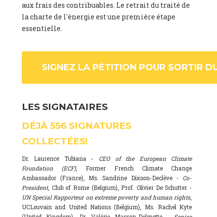
aux frais des contribuables. Le retrait du traité de
la charte de l'énergie est une première étape
essentielle.
SIGNEZ LA PÉTITION POUR SORTIR D
LES SIGNATAIRES
DÉJÀ
556
SIGNATURES
COLLECTÉES!
Dr. Laurence Tubiana -
CEO of the European Climate
Foundation (ECF)
, Former French Climate Change
Ambassador (France), Ms. Sandrine Dixson-Declève -
Co-
President
, Club of Rome (Belgium), Prof. Olivier De Schutter -
UN Special Rapporteur on extreme poverty and human rights
,
UCLouvain and United Nations (Belgium), Ms. Rachel Kyte
(United Kingdom), Dr. Valérie Masson-Delmotte -
Senior