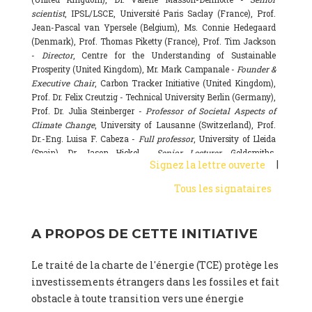
scientist
, IPSL/LSCE, Université Paris Saclay (France), Prof.
Jean-Pascal van Ypersele (Belgium), Ms. Connie Hedegaard
(Denmark), Prof. Thomas Piketty (France), Prof. Tim Jackson
-
Director
, Centre for the Understanding of Sustainable
Prosperity (United Kingdom), Mr. Mark Campanale -
Founder &
Executive Chair
, Carbon Tracker Initiative (United Kingdom),
Prof. Dr. Felix Creutzig - Technical University Berlin (Germany),
Prof. Dr. Julia Steinberger -
Professor of Societal Aspects of
Climate Change
, University of Lausanne (Switzerland), Prof.
Dr.-Eng. Luisa F. Cabeza -
Full professor
, University of Lleida
(Spain), Dr. Jason Hickel -
Senior Lecturer
, Goldsmiths,
|
Signez la lettre ouverte
University of London (United Kingdom), Prof. Dominique
Bourg -
Honorary professor
, University of Lausanne (France),
Tous les signataires
Prof. Gail Whiteman -
Executive Director & Professor
, Arctic
Basecamp & University of Exeter Business School (United
Kingdom), Dr. Fernando Valladares -
Scientist
, Spanish
A PROPOS DE CETTE INITIATIVE
National Research Council (CSIC) (Spain), Dr. Alain Grandjean
(France), Dr. Michel Colombier (France), Dr. Bert Metz
Le traité de la charte de l'énergie (TCE) protège les
(Netherlands), Mr. Hans-Josef Fell -
President
, Energy Watch
Group (Germany), Ms. Sarah Butler-Sloss -
Founder of the
investissements étrangers dans les fossiles et fait
Ashden Awards, a leading sustainable energy prize in the UK
,
obstacle à toute transition vers une énergie
www.ashden.org (United Kingdom), Dr. Kyla Tienhaara -