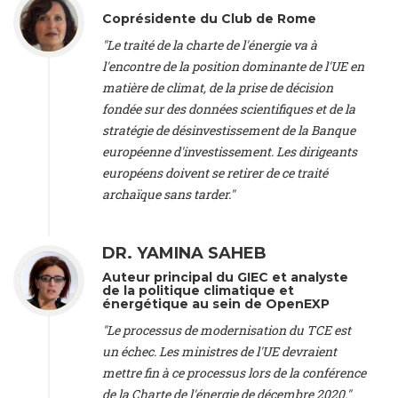
Lausanne (Switzerland), Prof. Dr. Martin Grosjean -
Director
,
Coprésidente du Club de Rome
Oeschger Centre for Climate Change Research, University of
"Le traité de la charte de l'énergie va à
Bern (Switzerland), Prof. Cédric Durand -
Associate Professor
,
l'encontre de la position dominante de l'UE en
University of Geneva (Switzerland), Prof. Frederic Herman -
Professor
, University of Lausanne (Switzerland), Prof.
matière de climat, de la prise de décision
Gregoire Mariethoz -
Professor
, University of Lausanne
fondée sur des données scientifiques et de la
(Switzerland), Prof. Philippe Thalmann -
Professor of
stratégie de désinvestissement de la Banque
Economics
, EPFL Lausanne (Switzerland), Prof. Marlyne
européenne d'investissement. Les dirigeants
Sahakian -
Assistant professor
, University of Geneva
européens doivent se retirer de ce traité
(Switzerland), Prof. Dominique Méda -
Professor of sociology
,
University of Paris-Dauphine (France), Prof. Nenes Athanasios
archaïque sans tarder."
-
Professor of Atmospheric Sciences
, EPFL Lausanne
(Switzerland), Dr. Dieter Boer -
Associate professor
, Universitat
Rovira i Virgili (Spain), Prof. Pedro Rodriguez (Spain), Mr.
DR. YAMINA SAHEB
Nathan Méténier -
Climate and environmental activist
, Youth
Auteur principal du GIEC et analyste
and Environment Europe (France), Ms. Anuna de Wever -
de la politique climatique et
Founder
, Youth for Climate Belgium (Belgium), Dr. José A.
énergétique au sein de OpenEXP
Tenorio -
Senior scientist
, IETCC. CSIC (Spain), Dr. Martin
"Le processus de modernisation du TCE est
Cames -
Head Energy & Climate
, Öko-Institut (Germany), Prof.
un échec. Les ministres de l'UE devraient
Isabelle Cassiers -
Emeritus Professor and Senior Research
Associate
, UCLouvain Belgium and Belgian Fund for Scientific
mettre fin à ce processus lors de la conférence
Research (Belgium), Prof. Alessandra Arcuri -
Professor of
de la Charte de l'énergie de décembre 2020."