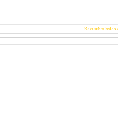
OUTIEN
ACTUS
AUTRES INITIATIVES
Next submission
›