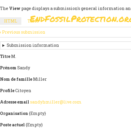
Skip
The
View
page displays a submission's general information an
to
EndFossilProtection.or
main
MAIN
HTML
(active
Table
content
SECONDARY
tab)
NAVIGATION
‹
Previous submission
TABS
SUBMISSION
NAVIGATION
Submission information
LINKS
Titre
M.
FOR
Prénom
Sandy
SIGNEZ
Nom de famille
Miller
LA
Profile
Citoyen
LETTRE
Adresse email
sandyhmiller@live.com
OUVERTE
Organisation
{Empty}
Poste actuel
{Empty}