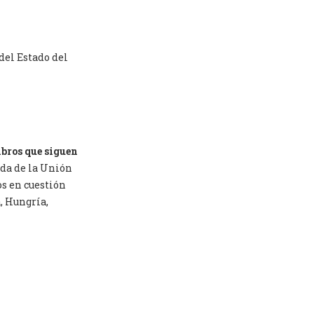
del Estado del
mbros que siguen
ada de la Unión
os en cuestión
a, Hungría,