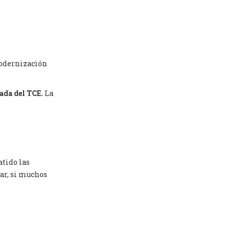
modernización
rada del TCE.
La
atido las
lar, si muchos