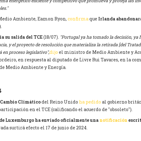
ema energético eficiente y competitivo que promueva y proteja las in
es."
 Medio Ambiente, Eamon Ryon,
confirma
que
Irlanda abandonará
.
a su salida del TCE
(18/07).
"Portugal ya ha tomado la decisión, ya h
ia, y el proyecto de resolución que materializa la retirada [del Tratad
á en proceso legislativo"
,
dijo
el ministro de Medio Ambiente y Acc
ordeiro, en respuesta al diputado de Livre Rui Tavares, en la co
de Medio Ambiente y Energía.
3
 Cambio Climático
del Reino Unido
ha pedido
al gobierno britá
articipación en el TCE (calificando el acuerdo de "obsoleto").
 de Luxemburgo ha enviado oficialmente una
notificación
escrit
ada surtirá efecto el 17 de junio de 2024.