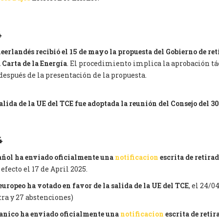
4
eerlandés recibió el 15 de mayo la propuesta del Gobierno de ret
 Carta de la Energía
. El procedimiento implica la aprobación tác
después de la presentación de la propuesta.
salida de la UE del TCE fue adoptada la reunión del Consejo del 3
4
añol ha enviado oficialmente una
notificacion
escrita de retirad
 efecto el 17 de April 2025.
europeo ha votado en favor de la salida de la UE del TCE
, el 24/0
tra y 27 abstenciones)
tanico ha enviado oficialmente una
notificacion
escrita de retir