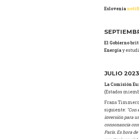
Eslovenia
notif
SEPTIEMBR
El Gobierno bri
Energía
y estudi
JULIO 202
La
Comisión
Eu
(Estados miemb
Frans Timmerman
siguiente:
"Con 
inversión para un
consonancia con 
París. Es hora de