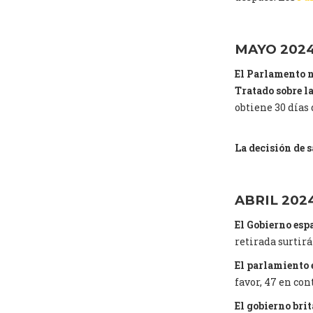
MAYO 202
El Parlamento n
Tratado sobre la
obtiene 30 días 
La decisi
ó
n de 
ABRIL 202
El Gobierno esp
retirada surtirá
El parlamiento 
favor, 47 en con
El gobierno bri