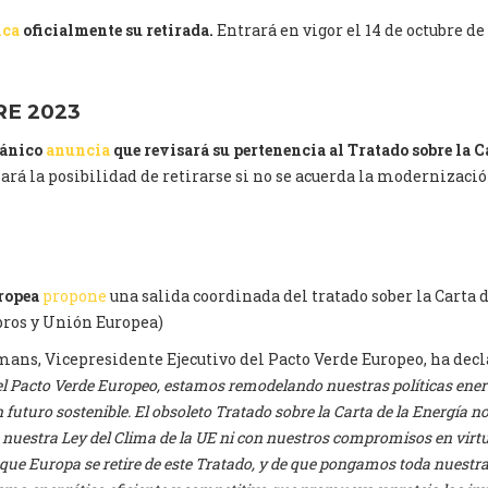
ica
oficialmente su retirada.
Entrará en vigor el 14 de octubre de
E 2023
tánico
anuncia
que revisará su pertenencia al Tratado sobre la Ca
ará la posibilidad de retirarse si no se acuerda la modernizació
3
ropea
propone
una salida coordinada del tratado sober la Carta 
ros y Unión Europea)
s, Vicepresidente Ejecutivo del Pacto Verde Europeo, ha decl
el Pacto Verde Europeo, estamos remodelando nuestras políticas ener
 futuro sostenible. El obsoleto Tratado sobre la Carta de la Energía no
nuestra Ley del Clima de la UE ni con nuestros compromisos en virt
 que Europa se retire de este Tratado, y de que pongamos toda nuestr