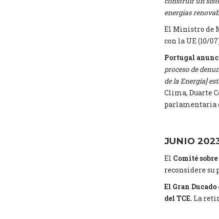
construir un sist
energías renovabl
El Ministro de
con la UE (10/07)
Portugal anunci
proceso de denunc
de la Energía] est
Clima, Duarte C
parlamentaria 
JUNIO 202
El
Comité sobre
reconsidere su p
El Gran Ducado
del TCE.
La retir