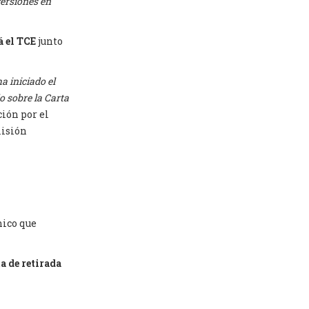
versiones en
 el TCE
junto
a iniciado el
o sobre la Carta
ión por el
misión
nico que
a de retirada