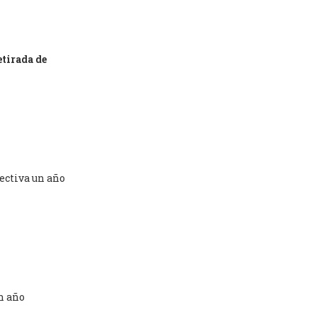
etirada de
fectiva un año
n año