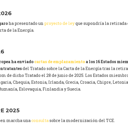
2026
garo
ha presentado un
proyecto de ley
que supondría la retirada 
rta de la Energía.
26
ropea ha enviado
cartas de emplazamiento
a los 16 Estados mie
ontratantes
del Tratado sobre la Carta de la Energía tras la retir
om de dicho Tratado el 28 de junio de 2025. Los Estados miembr
lgaria, Chequia, Estonia, Irlanda, Grecia, Croacia, Chipre, Letoni
 Rumanía, Eslovaquia, Finlandia y Suecia.
E 2025
 en marcha una
consulta
sobre la modernización del TCE.