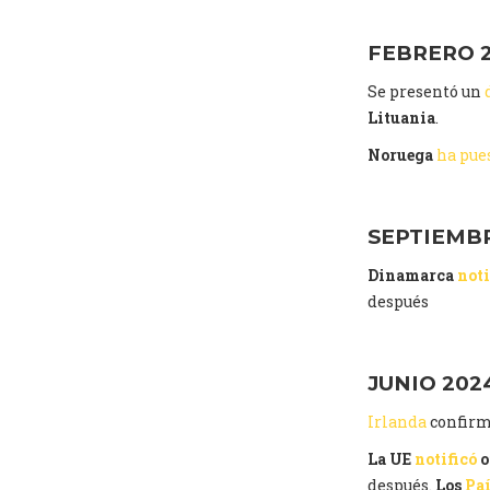
FEBRERO 
Se presentó un
Lituania
.
Noruega
ha pue
SEPTIEMB
Dinamarca
noti
después
JUNIO 202
Irlanda
confirma
La UE
notificó
o
después.
Los
Paí