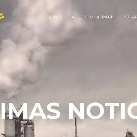
g
FIRMAR
ACUERDO DE PARÍS
SU A
IMAS NOTI